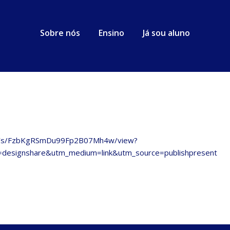
Sobre nós
Ensino
Já sou aluno
HYs/FzbKgRSmDu99Fp2B07Mh4w/view?
esignshare&utm_medium=link&utm_source=publishpresent