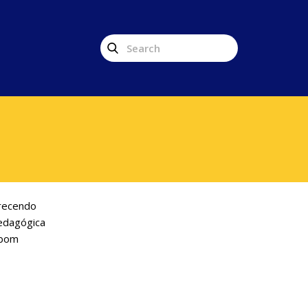
erecendo
pedagógica
 bom