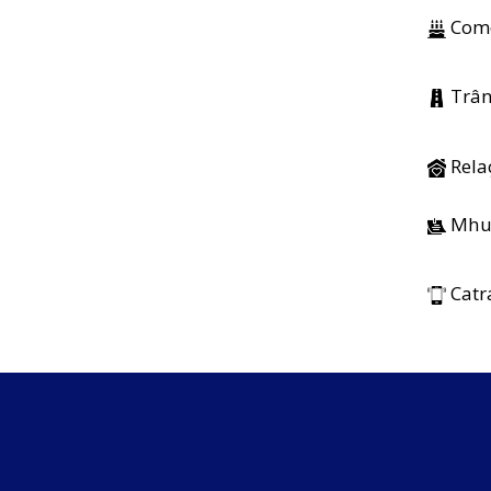
Come
Trân
Rela
Mhu
Catr