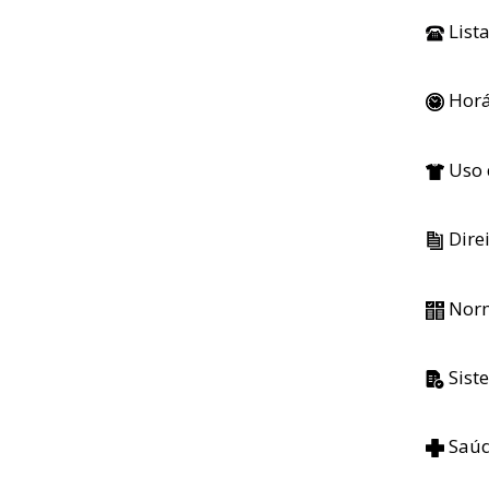
List
Horá
Uso 
Dire
Norm
Sist
Saúd