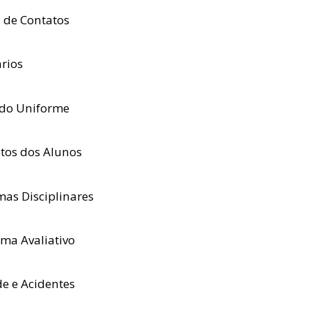
a de Contatos
rios
do Uniforme
itos dos Alunos
as Disciplinares
ema Avaliativo
e e Acidentes