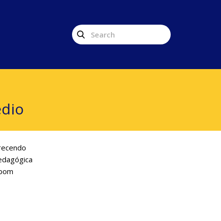
édio
erecendo
pedagógica
 bom