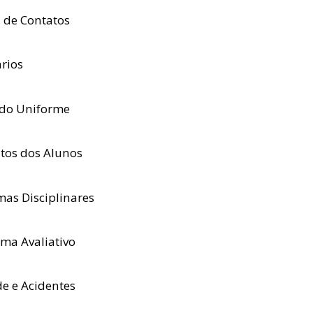
a de Contatos
rios
do Uniforme
itos dos Alunos
as Disciplinares
ema Avaliativo
e e Acidentes