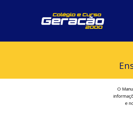
Ens
O Manua
informaçõ
e n