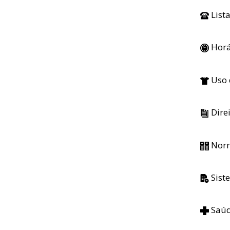
List
Horá
Uso 
Dire
Norm
Sist
Saúd