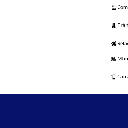
Come
Trân
Rela
Mhu
Catr