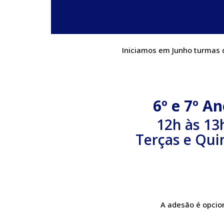
Iniciamos em Junho turmas d
6º e 7º A
12h às 13
Terças e Qui
A adesão é opcion